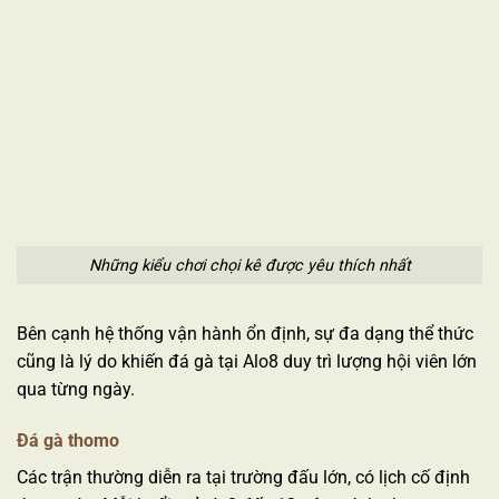
Những kiểu chơi chọi kê được yêu thích nhất
Bên cạnh hệ thống vận hành ổn định, sự đa dạng thể thức
cũng là lý do khiến đá gà tại Alo8 duy trì lượng hội viên lớn
qua từng ngày.
Đá gà thomo
Các trận thường diễn ra tại trường đấu lớn, có lịch cố định