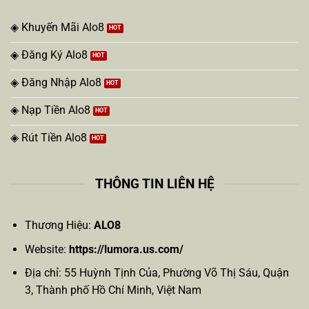
◈ Khuyến Mãi Alo8
◈ Đăng Ký Alo8
◈ Đăng Nhập Alo8
◈ Nạp Tiền Alo8
◈ Rút Tiền Alo8
THÔNG TIN LIÊN HỆ
Thương Hiệu:
ALO8
Website:
https://lumora.us.com/
Địa chỉ: 55 Huỳnh Tịnh Của, Phường Võ Thị Sáu, Quận
3, Thành phố Hồ Chí Minh, Việt Nam