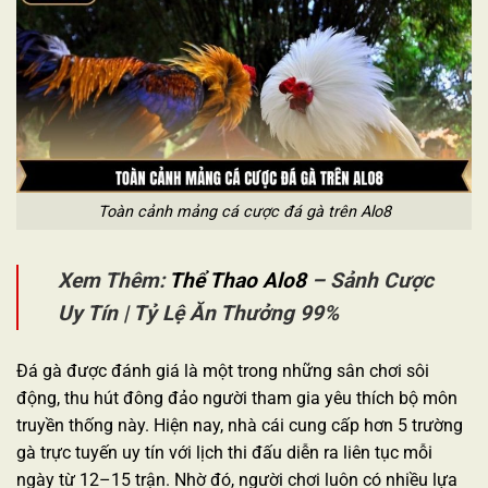
Toàn cảnh mảng cá cược đá gà trên Alo8
Xem Thêm:
Thể Thao Alo8
– Sảnh Cược
Uy Tín | Tỷ Lệ Ăn Thưởng 99%
Đá gà được đánh giá là một trong những sân chơi sôi
động, thu hút đông đảo người tham gia yêu thích bộ môn
truyền thống này. Hiện nay, nhà cái cung cấp hơn 5 trường
gà trực tuyến uy tín với lịch thi đấu diễn ra liên tục mỗi
ngày từ 12–15 trận. Nhờ đó, người chơi luôn có nhiều lựa