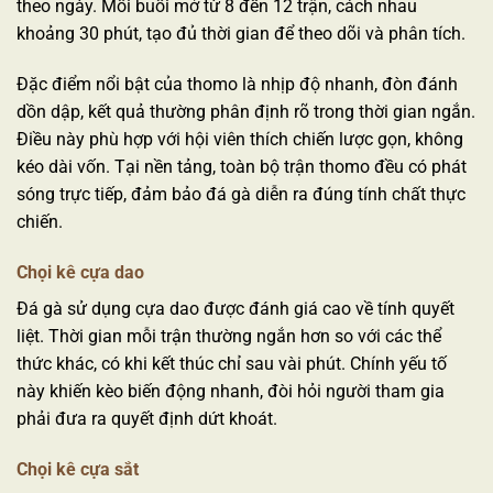
theo ngày. Mỗi buổi mở từ 8 đến 12 trận, cách nhau
khoảng 30 phút, tạo đủ thời gian để theo dõi và phân tích.
Đặc điểm nổi bật của thomo là nhịp độ nhanh, đòn đánh
dồn dập, kết quả thường phân định rõ trong thời gian ngắn.
Điều này phù hợp với hội viên thích chiến lược gọn, không
kéo dài vốn. Tại nền tảng, toàn bộ trận thomo đều có phát
sóng trực tiếp, đảm bảo đá gà diễn ra đúng tính chất thực
chiến.
Chọi kê cựa dao
Đá gà sử dụng cựa dao được đánh giá cao về tính quyết
liệt. Thời gian mỗi trận thường ngắn hơn so với các thể
thức khác, có khi kết thúc chỉ sau vài phút. Chính yếu tố
này khiến kèo biến động nhanh, đòi hỏi người tham gia
phải đưa ra quyết định dứt khoát.
Chọi kê cựa sắt