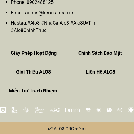
Phone: 0902488125
Email:
admin@lumora.us.com
Hastag:#Alo8 #NhaCaiAlo8 #Alo8UyTin
#Alo8ChinhThuc
Giấy Phép Hoạt Động
Chính Sách Bảo Mật
Giới Thiệu ALO8
Liên Hệ ALO8
Miễn Trừ Trách Nhiệm
⛹️‍♀️ ALO8.ORG ⛹️‍♀️ mr