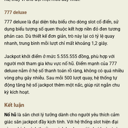
777 deluxe
777 deluxe là đại diện tiêu biểu cho dòng slot cổ điển, sử
dụng biểu tượng số quen thuộc kết hợp nền đỏ đen tương
phản cao. Dù thiết kế đơn giản, trò này lại có tỷ lệ quay
nhanh, trung bình mỗi lượt chỉ mất khoảng 1,2 giây.
Jackpot khởi điểm ở mức 5.555.555 đồng, phù hợp với
người mới tham gia khu vực nổ hũ. Điểm mạnh của 777
deluxe nằm ở hệ số thanh toán rõ ràng, không có quá nhiều
vòng phụ gây nhiễu. Sau mỗi 500 lượt quay, hệ thống tự
động tăng hệ số jackpot thêm một nấc, giúp rút ngắn chu
kỳ kích hoạt.
Kết luận
Nổ hũ
là sân chơi lý tưởng dành cho người yêu thích cảm
giác săn jackpot đầy kịch tính. Với hệ thống slot hiện đại