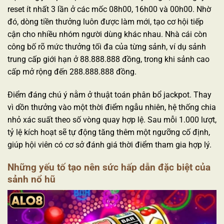
reset ít nhất 3 lần ở các mốc 08h00, 16h00 và 00h00. Nhờ
đó, dòng tiền thưởng luôn được làm mới, tạo cơ hội tiếp
cận cho nhiều nhóm người dùng khác nhau. Nhà cái còn
công bố rõ mức thưởng tối đa của từng sảnh, ví dụ sảnh
trung cấp giới hạn ở 88.888.888 đồng, trong khi sảnh cao
cấp mở rộng đến 288.888.888 đồng.
Điểm đáng chú ý nằm ở thuật toán phân bổ jackpot. Thay
vì dồn thưởng vào một thời điểm ngẫu nhiên, hệ thống chia
nhỏ xác suất theo số vòng quay hợp lệ. Sau mỗi 1.000 lượt,
tỷ lệ kích hoạt sẽ tự động tăng thêm một ngưỡng cố định,
giúp hội viên có cơ sở đánh giá thời điểm tham gia hợp lý.
Những yếu tố tạo nên sức hấp dẫn đặc biệt của
sảnh nổ hũ