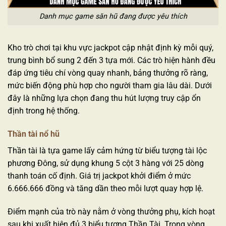
Danh mục game săn hũ đang được yêu thích
Kho trò chơi tại khu vực jackpot cập nhật định kỳ mỗi quý,
trung bình bổ sung 2 đến 3 tựa mới. Các trò hiện hành đều
đáp ứng tiêu chí vòng quay nhanh, bảng thưởng rõ ràng,
mức biến động phù hợp cho người tham gia lâu dài. Dưới
đây là những lựa chọn đang thu hút lượng truy cập ổn
định trong hệ thống.
Thần tài nổ hũ
Thần tài là tựa game lấy cảm hứng từ biểu tượng tài lộc
phương Đông, sử dụng khung 5 cột 3 hàng với 25 dòng
thanh toán cố định. Giá trị jackpot khởi điểm ở mức
6.666.666 đồng và tăng dần theo mỗi lượt quay hợp lệ.
Điểm mạnh của trò này nằm ở vòng thưởng phụ, kích hoạt
sau khi xuất hiện đủ 3 biểu tượng Thần Tài. Trong vòng