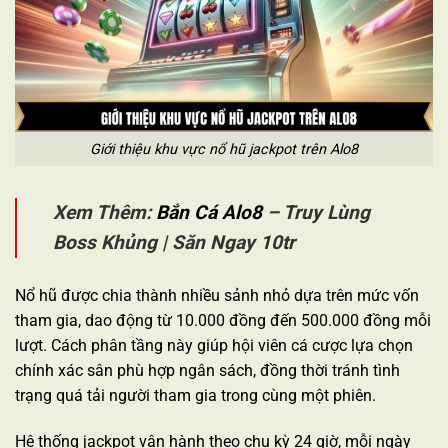
Giới thiệu khu vực nổ hũ jackpot trên Alo8
Xem Thêm:
Bắn Cá Alo8
– Truy Lùng
Boss Khủng | Săn Ngay 10tr
Nổ hũ được chia thành nhiều sảnh nhỏ dựa trên mức vốn
tham gia, dao động từ 10.000 đồng đến 500.000 đồng mỗi
lượt. Cách phân tầng này giúp hội viên cá cược lựa chọn
chính xác sân phù hợp ngân sách, đồng thời tránh tình
trạng quá tải người tham gia trong cùng một phiên.
Hệ thống jackpot vận hành theo chu kỳ 24 giờ, mỗi ngày