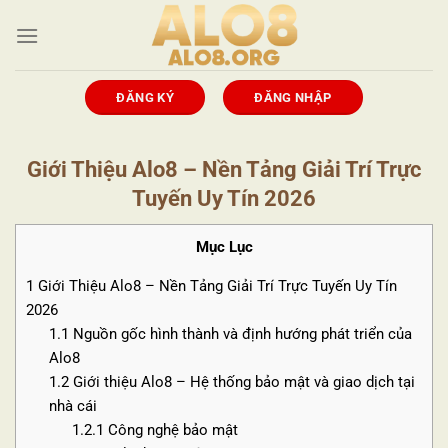
Skip
to
content
ĐĂNG KÝ
ĐĂNG NHẬP
Giới Thiệu Alo8 – Nền Tảng Giải Trí Trực
Tuyến Uy Tín 2026
Mục Lục
1
Giới Thiệu Alo8 – Nền Tảng Giải Trí Trực Tuyến Uy Tín
2026
1.1
Nguồn gốc hình thành và định hướng phát triển của
Alo8
1.2
Giới thiệu Alo8 – Hệ thống bảo mật và giao dịch tại
nhà cái
1.2.1
Công nghệ bảo mật