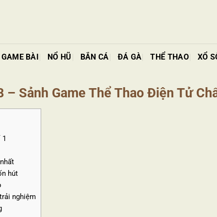
GAME BÀI
NỔ HŨ
BẮN CÁ
ĐÁ GÀ
THỂ THAO
XỔ S
o8 – Sảnh Game Thể Thao Điện Tử Chấ
 1
 nhất
ốn hút
o
trải nghiệm
g