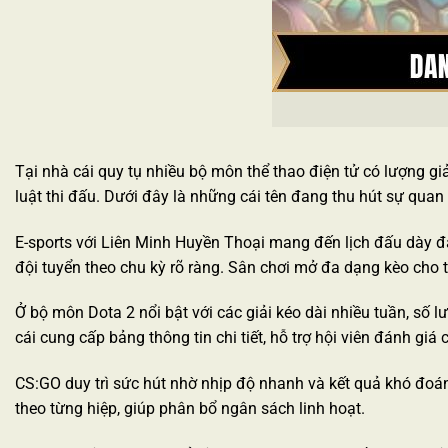
Tại nhà cái quy tụ nhiều bộ môn thể thao điện tử có lượng gi
luật thi đấu. Dưới đây là những cái tên đang thu hút sự quan
E-sports với Liên Minh Huyền Thoại mang đến lịch đấu dày đặc,
đội tuyển theo chu kỳ rõ ràng. Sân chơi mở đa dạng kèo cho t
Ở bộ môn Dota 2 nổi bật với các giải kéo dài nhiều tuần, số l
cái cung cấp bảng thông tin chi tiết, hỗ trợ hội viên đánh giá 
CS:GO duy trì sức hút nhờ nhịp độ nhanh và kết quả khó đoán.
theo từng hiệp, giúp phân bổ ngân sách linh hoạt.