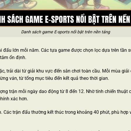
Danh sách game E-sports nổi bật trên nền tảng
ải đấu lớn mỗi năm. Các tựa game được chọn lọc dựa trên tần su
 tâm ổn định.
 trải dài từ giải khu vực đến sân chơi toàn cầu. Mỗi mùa giải c
ừng ván, từ tổng mục tiêu đến kết quả theo thời gian.
ượng trận mỗi ngày dao động từ 8 đến 12. Nhờ tính chiến thuật c
chính xác hơn.
 Các trận đấu thường kết thúc trong khoảng 40 phút, phù hợp vớ