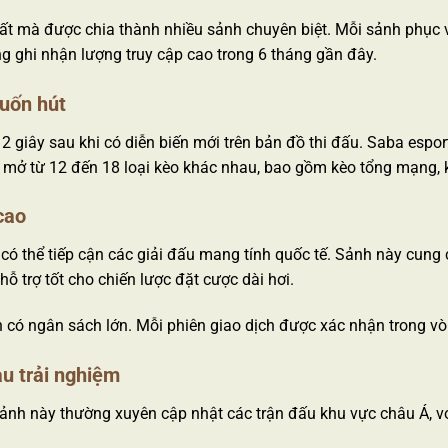
hất mà được chia thành nhiều sảnh chuyên biệt. Mỗi sảnh phục v
g ghi nhận lượng truy cập cao trong 6 tháng gần đây.
cuốn hút
 2 giây sau khi có diễn biến mới trên bản đồ thi đấu. Saba espor
ợc mở từ 12 đến 18 loại kèo khác nhau, bao gồm kèo tổng mạng, 
cao
có thể tiếp cận các giải đấu mang tính quốc tế. Sảnh này cung cấp
ỗ trợ tốt cho chiến lược đặt cược dài hơi.
n có ngân sách lớn. Mỗi phiên giao dịch được xác nhận trong vòng
àu trải nghiệm
Sảnh này thường xuyên cập nhật các trận đấu khu vực châu Á, với