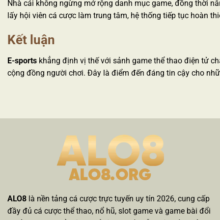
Nhà cái không ngừng mở rộng danh mục game, đồng thời nâng
lấy hội viên cá cược làm trung tâm, hệ thống tiếp tục hoàn t
Kết luận
E-sports
khẳng định vị thế với sảnh game thể thao điện tử ch
cộng đồng người chơi. Đây là điểm đến đáng tin cậy cho những
ALO8
là nền tảng cá cược trực tuyến uy tín 2026, cung cấp
đầy đủ cá cược thể thao, nổ hũ, slot game và game bài đổi