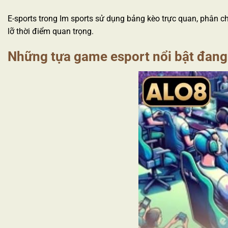
E-sports trong Im sports sử dụng bảng kèo trực quan, phân ch
lỡ thời điểm quan trọng.
Những tựa game esport nổi bật đang 