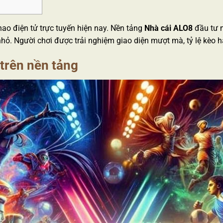
hao điện tử trực tuyến hiện nay. Nền tảng
Nhà cái
ALO8
đầu tư m
hỏ. Người chơi được trải nghiệm giao diện mượt mà, tỷ lệ kèo h
trên nền tảng