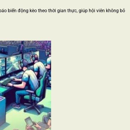
báo biến động kèo theo thời gian thực, giúp hội viên không bỏ