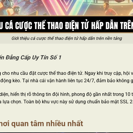
Giới thiệu cá cược thể thao điện tử hấp dẫn trên nền tảng
ến Đẳng Cấp Uy Tín Số 1
cho nhu cầu đặt cược thể thao điện tử. Ngay khi truy cập, hội v
n động kèo. Tại nhà cái vận hành liên tục 24/7, đảm bảo không g
iện, hiển thị rõ thông tin đội hình, phong độ gần nhất trong 10 t
a lựa chọn. Toàn bộ khu vực này sử dụng chuẩn bảo mật SSL 256
hơi quan tâm nhiều nhất