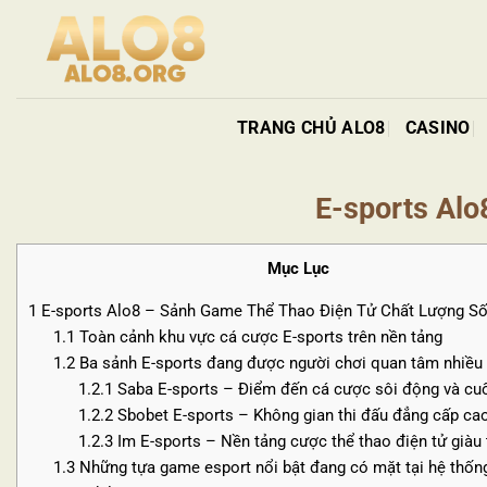
Skip
to
content
TRANG CHỦ ALO8
CASINO
E-sports Al
Mục Lục
1
E-sports Alo8 – Sảnh Game Thể Thao Điện Tử Chất Lượng Số
1.1
Toàn cảnh khu vực cá cược E-sports trên nền tảng
1.2
Ba sảnh E-sports đang được người chơi quan tâm nhiều
1.2.1
Saba E-sports – Điểm đến cá cược sôi động và cu
1.2.2
Sbobet E-sports – Không gian thi đấu đẳng cấp ca
1.2.3
Im E-sports – Nền tảng cược thể thao điện tử giàu 
1.3
Những tựa game esport nổi bật đang có mặt tại hệ thốn