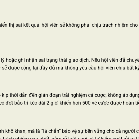
iển thị sai kết quả, hội viên sẽ không phải chịu trách nhiệm cho
 lý hoặc ghi nhận sai trạng thái giao dịch. Nếu hội viên đã chu
 sẽ được cộng lại đầy đủ mà không yêu cầu hội viên chịu bất k
o kịp thời dẫn đến gián đoạn trải nghiệm cá cược, không áp dụng
có đợt bảo trì kéo dài 2 giờ, khiến hơn 500 vé cược được hoàn ti
khô khan, mà là “lá chắn” bảo vệ sự bền vững cho cả người chơi 
 trách nhiệm cao nhất, nắm rõ luật chơi và tự kiểm soát rủi ro t