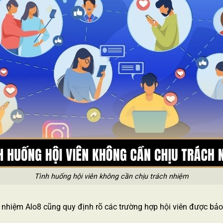
Tình huống hội viên không cần chịu trách nhiệm
h nhiệm Alo8 cũng quy định rõ các trường hợp hội viên được bảo v