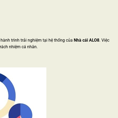
hành trình trải nghiệm tại hệ thống của
Nhà cái ALO8
. Việc
trách nhiệm cá nhân.