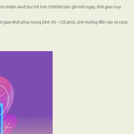
ách nhiệm Alo8 lưu trữ hơn 500000 bản ghi mỗi ngày, thời gian truy
hời gian khôi phục trung bình 30–120 phút, ảnh hưởng đến các vé cược