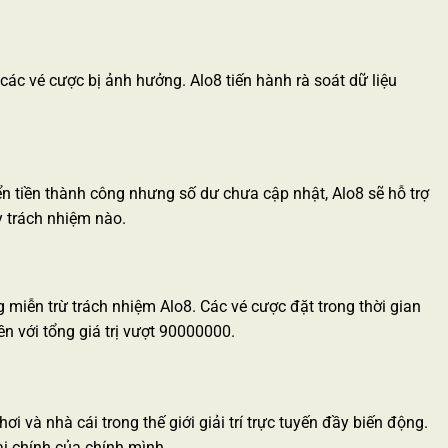
 các vé cược bị ảnh hưởng. Alo8 tiến hành rà soát dữ liệu
yển tiền thành công nhưng số dư chưa cập nhật, Alo8 sẽ hỗ trợ
ỳ trách nhiệm nào.
 miễn trừ trách nhiệm Alo8. Các vé cược đặt trong thời gian
ền với tổng giá trị vượt 90000000.
và nhà cái trong thế giới giải trí trực tuyến đầy biến động.
ài chính của chính mình.