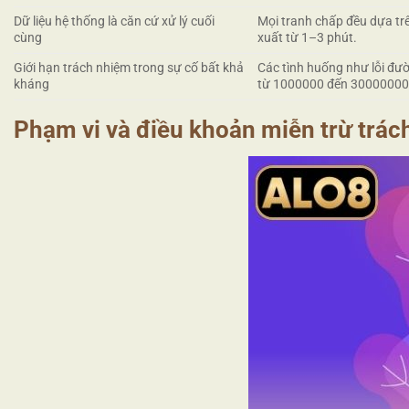
Dữ liệu hệ thống là căn cứ xử lý cuối
Mọi tranh chấp đều dựa trê
cùng
xuất từ 1–3 phút.
Giới hạn trách nhiệm trong sự cố bất khả
Các tình huống như lỗi đườ
kháng
từ 1000000 đến 30000000
Phạm vi và điều khoản miễn trừ trác