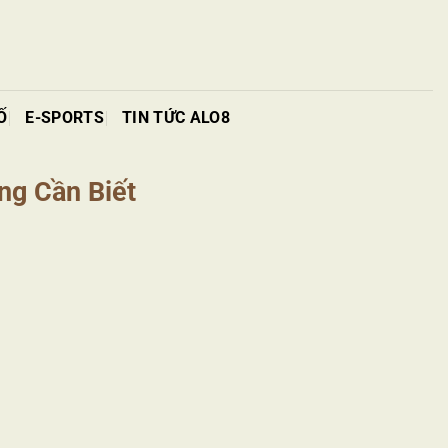
Ố
E-SPORTS
TIN TỨC ALO8
ng Cần Biết