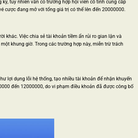
g ký, tuy nhiên vẫn có trường hợp hội viên cố tình cung cấp
vé cược đang mở với tổng giá trị có thể lên đến 20000000.
khác. Việc chia sẻ tài khoản tiềm ẩn rủi ro gian lận và
 một khung giờ. Trong các trường hợp này, miễn trừ trách
hư lợi dụng lỗi hệ thống, tạo nhiều tài khoản để nhận khuyến
000000 đến 12000000, do vi phạm điều khoản đã được công bố