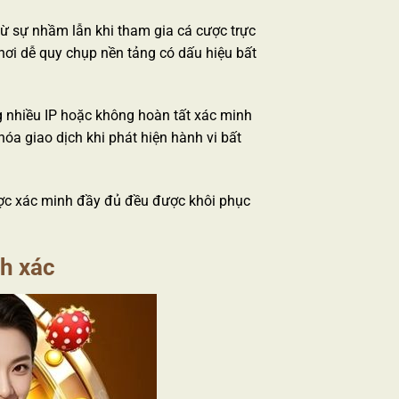
từ sự nhầm lẫn khi tham gia cá cược trực
 chơi dễ quy chụp nền tảng có dấu hiệu bất
g nhiều IP hoặc không hoàn tất xác minh
óa giao dịch khi phát hiện hành vi bất
 được xác minh đầy đủ đều được khôi phục
h xác