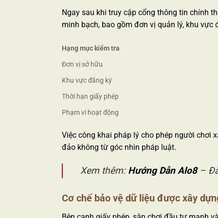
Ngay sau khi truy cập cổng thông tin chính t
minh bạch, bao gồm đơn vị quản lý, khu vực đă
Hạng mục kiểm tra
Đơn vị sở hữu
Khu vực đăng ký
Thời hạn giấy phép
Phạm vi hoạt động
Việc công khai pháp lý cho phép người chơi x
đảo không từ góc nhìn pháp luật.
Xem thêm:
Hướng Dẫn Alo8
– Đă
Cơ chế bảo vệ dữ liệu được xây dựn
Bên cạnh giấy phép, sân chơi đầu tư mạnh và