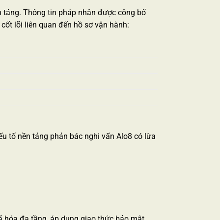
ền tảng. Thông tin pháp nhân được công bố
cốt lõi liên quan đến hồ sơ vận hành:
yếu tố nền tảng phản bác nghi vấn Alo8 có lừa
ã hóa đa tầng, áp dụng giao thức bảo mật