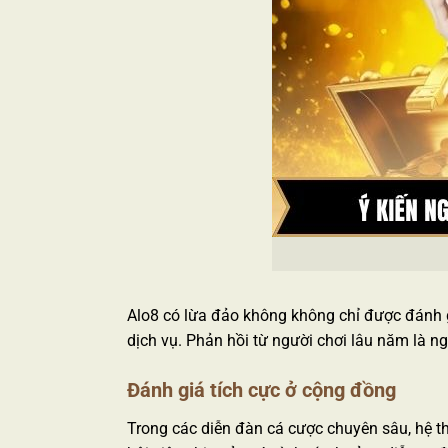
Alo8 có lừa đảo không không chỉ được đánh g
dịch vụ. Phản hồi từ người chơi lâu năm là ngu
Đánh giá tích cực ở cộng đồng
Trong các diễn đàn cá cược chuyên sâu, hệ th