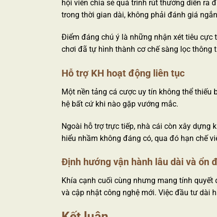
hội viên chia sẻ quá trình rút thưởng diễn ra
trong thời gian dài, không phải đánh giá ngắ
Điểm đáng chú ý là những nhận xét tiêu cực 
chơi đã tự hình thành cơ chế sàng lọc thông 
Hỗ trợ KH hoạt động liên tục
Một nền tảng cá cược uy tín không thể thiếu b
hệ bất cứ khi nào gặp vướng mắc.
Ngoài hỗ trợ trực tiếp, nhà cái còn xây dựng
hiểu nhầm không đáng có, qua đó hạn chế việ
Định hướng vận hành lâu dài và ổn 
Khía cạnh cuối cùng nhưng mang tính quyết đị
và cập nhật công nghệ mới. Việc đầu tư dài 
Kết luận