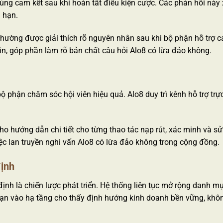
 đúng cam kết sau khi hoàn tất điều kiện cược. Các phản hồi này 
n hạn.
thường được giải thích rõ nguyên nhân sau khi bộ phận hỗ trợ c
tin, góp phần làm rõ bản chất câu hỏi Alo8 có lừa đảo không.
ộ phận chăm sóc hội viên hiệu quả. Alo8 duy trì kênh hỗ trợ trự
 kho hướng dẫn chi tiết cho từng thao tác nạp rút, xác minh và 
c lan truyền nghi vấn Alo8 có lừa đảo không trong cộng đồng.
định
nh là chiến lược phát triển. Hệ thống liên tục mở rộng danh m
hạn vào hạ tầng cho thấy định hướng kinh doanh bền vững, khô