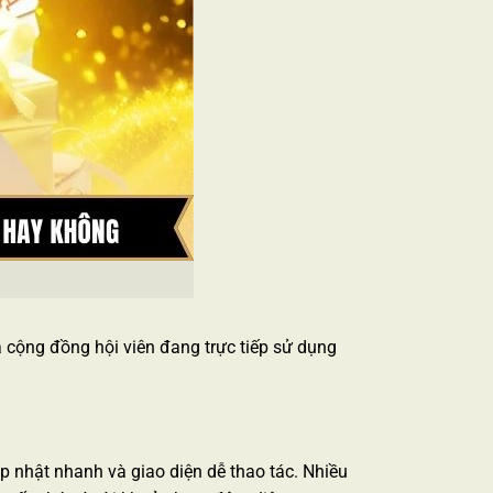
 cộng đồng hội viên đang trực tiếp sử dụng
p nhật nhanh và giao diện dễ thao tác. Nhiều