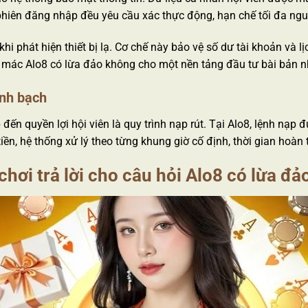
hiên đăng nhập đều yêu cầu xác thực động, hạn chế tối đa ngu
hi phát hiện thiết bị lạ. Cơ chế này bảo vệ số dư tài khoản và l
ắn mác Alo8 có lừa đảo không cho một nền tảng đầu tư bài bản n
inh bạch
p đến quyền lợi hội viên là quy trình nạp rút. Tại Alo8, lệnh nạp
tiền, hệ thống xử lý theo từng khung giờ cố định, thời gian hoà
hơi trả lời cho câu hỏi Alo8 có lừa đ