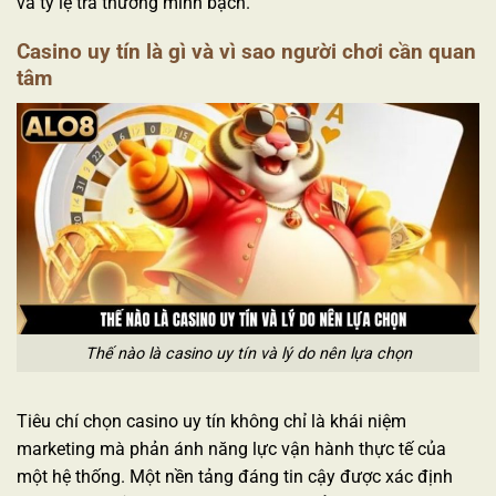
và tỷ lệ trả thưởng minh bạch.
Casino uy tín là gì và vì sao người chơi cần quan
tâm
Thế nào là casino uy tín và lý do nên lựa chọn
Tiêu chí chọn casino uy tín không chỉ là khái niệm
marketing mà phản ánh năng lực vận hành thực tế của
một hệ thống. Một nền tảng đáng tin cậy được xác định