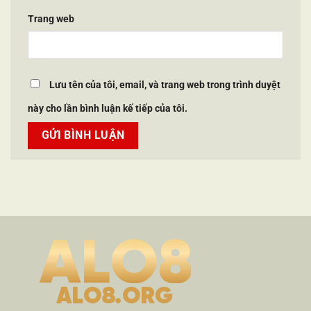
Trang web
Lưu tên của tôi, email, và trang web trong trình duyệt
này cho lần bình luận kế tiếp của tôi.