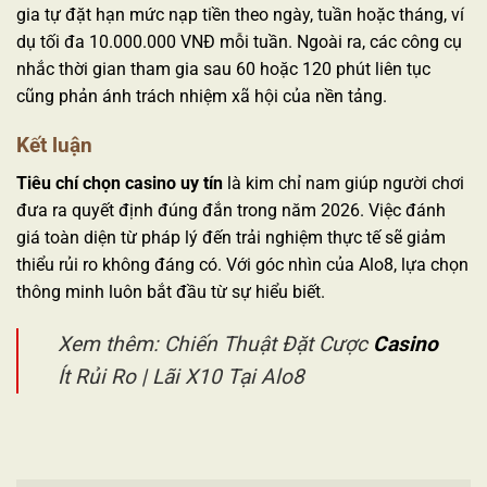
gia tự đặt hạn mức nạp tiền theo ngày, tuần hoặc tháng, ví
dụ tối đa 10.000.000 VNĐ mỗi tuần. Ngoài ra, các công cụ
nhắc thời gian tham gia sau 60 hoặc 120 phút liên tục
cũng phản ánh trách nhiệm xã hội của nền tảng.
Kết luận
Tiêu chí chọn casino uy tín
là kim chỉ nam giúp người chơi
đưa ra quyết định đúng đắn trong năm 2026. Việc đánh
giá toàn diện từ pháp lý đến trải nghiệm thực tế sẽ giảm
thiểu rủi ro không đáng có. Với góc nhìn của Alo8, lựa chọn
thông minh luôn bắt đầu từ sự hiểu biết.
Xem thêm: Chiến Thuật Đặt Cược
Casino
Ít Rủi Ro | Lãi X10 Tại Alo8