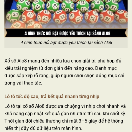
4 hình thức nổi bật được yêu thích tại sảnh Alo8
Xổ số Alo8 mang đến nhiều lựa chọn giải trí, phù hợp đủ
kiểu trải nghiệm từ đơn giản đến nâng cao. Danh mục
được sắp xếp rõ ràng, giúp người chơi chọn đúng mục chỉ
trong vài thao tác.
Lô tô tốc độ cao, trả kết quả nhanh từng nhịp
Lô tô tại xổ số Alo8 được ưa chuộng vì nhịp chơi nhanh và
khả năng cập nhật kết quả gần như tức thì sau khi chốt kỳ.
Thời gian đối chiếu thường chỉ mất 3–5 giây để hệ thống
hiển thị đầy đủ dữ liệu trên màn hình.