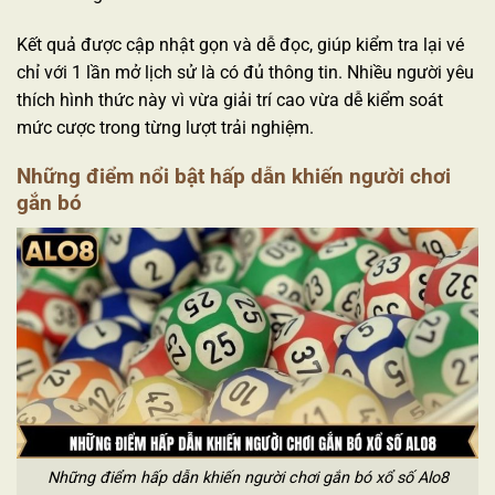
Kết quả được cập nhật gọn và dễ đọc, giúp kiểm tra lại vé
chỉ với 1 lần mở lịch sử là có đủ thông tin. Nhiều người yêu
thích hình thức này vì vừa giải trí cao vừa dễ kiểm soát
mức cược trong từng lượt trải nghiệm.
Những điểm nổi bật hấp dẫn khiến người chơi
gắn bó
Những điểm hấp dẫn khiến người chơi gắn bó xổ số Alo8