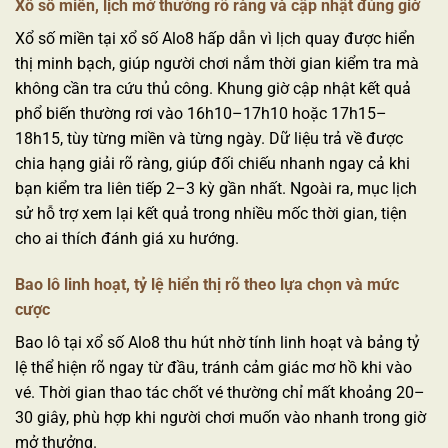
Xổ số miền, lịch mở thưởng rõ ràng và cập nhật đúng giờ
Xổ số miền tại xổ số Alo8 hấp dẫn vì lịch quay được hiển
thị minh bạch, giúp người chơi nắm thời gian kiểm tra mà
không cần tra cứu thủ công. Khung giờ cập nhật kết quả
phổ biến thường rơi vào 16h10–17h10 hoặc 17h15–
18h15, tùy từng miền và từng ngày. Dữ liệu trả về được
chia hạng giải rõ ràng, giúp đối chiếu nhanh ngay cả khi
bạn kiểm tra liên tiếp 2–3 kỳ gần nhất. Ngoài ra, mục lịch
sử hỗ trợ xem lại kết quả trong nhiều mốc thời gian, tiện
cho ai thích đánh giá xu hướng.
Bao lô linh hoạt, tỷ lệ hiển thị rõ theo lựa chọn và mức
cược
Bao lô tại xổ số Alo8 thu hút nhờ tính linh hoạt và bảng tỷ
lệ thể hiện rõ ngay từ đầu, tránh cảm giác mơ hồ khi vào
vé. Thời gian thao tác chốt vé thường chỉ mất khoảng 20–
30 giây, phù hợp khi người chơi muốn vào nhanh trong giờ
mở thưởng.