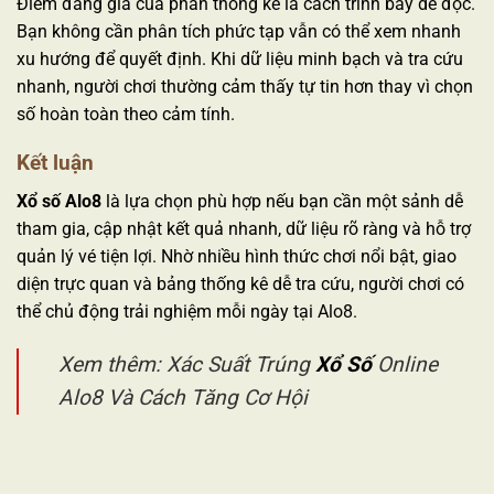
Điểm đáng giá của phần thống kê là cách trình bày dễ đọc.
Bạn không cần phân tích phức tạp vẫn có thể xem nhanh
xu hướng để quyết định. Khi dữ liệu minh bạch và tra cứu
nhanh, người chơi thường cảm thấy tự tin hơn thay vì chọn
số hoàn toàn theo cảm tính.
Kết luận
Xổ số Alo8
là lựa chọn phù hợp nếu bạn cần một sảnh dễ
tham gia, cập nhật kết quả nhanh, dữ liệu rõ ràng và hỗ trợ
quản lý vé tiện lợi. Nhờ nhiều hình thức chơi nổi bật, giao
diện trực quan và bảng thống kê dễ tra cứu, người chơi có
thể chủ động trải nghiệm mỗi ngày tại Alo8.
Xem thêm: Xác Suất Trúng
Xổ Số
Online
Alo8 Và Cách Tăng Cơ Hội