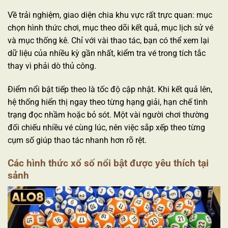
Về trải nghiệm, giao diện chia khu vực rất trực quan: mục
chọn hình thức chơi, mục theo dõi kết quả, mục lịch sử vé
và mục thống kê. Chỉ với vài thao tác, bạn có thể xem lại
dữ liệu của nhiều kỳ gần nhất, kiểm tra vé trong tích tắc
thay vì phải dò thủ công.
Điểm nổi bật tiếp theo là tốc độ cập nhật. Khi kết quả lên,
hệ thống hiển thị ngay theo từng hạng giải, hạn chế tình
trạng đọc nhầm hoặc bỏ sót. Một vài người chơi thường
đối chiếu nhiều vé cùng lúc, nên việc sắp xếp theo từng
cụm số giúp thao tác nhanh hơn rõ rệt.
Các hình thức xổ số nổi bật được yêu thích tại
sảnh