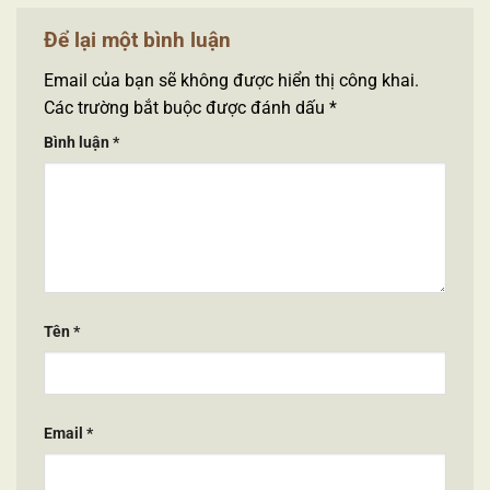
Để lại một bình luận
Email của bạn sẽ không được hiển thị công khai.
Các trường bắt buộc được đánh dấu
*
Bình luận
*
Tên
*
Email
*