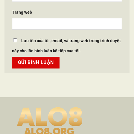
Trang web
Lưu tên của tôi, email, và trang web trong trình duyệt
này cho lần bình luận kế tiếp của tôi.